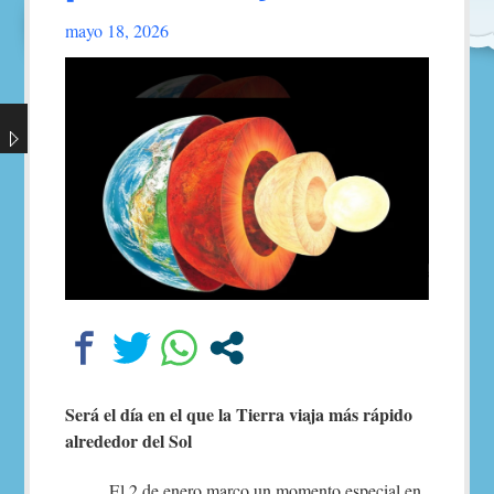
mayo 18, 2026
Follow
this
link
to
read
the
post.
Será el día en el que la Tierra viaja más rápido
alrededor del Sol
El 2 de enero marco un momento especial en