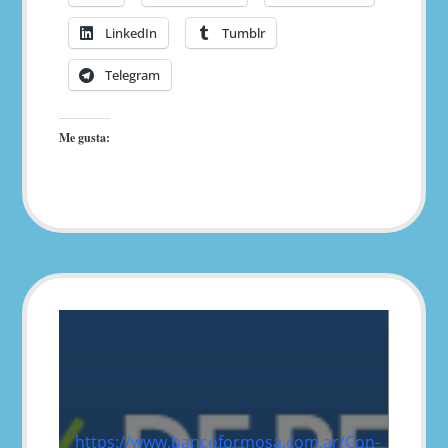
LinkedIn
Tumblr
Telegram
Me gusta:
https://www.bancoformosa.com.ar/Con-