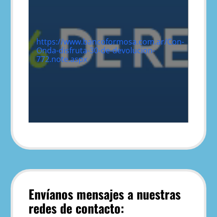
https://www.bancoformosa.com.ar/Con-
Onda-disfruta-30-de-devolucion-
772.note.aspx
Envíanos mensajes a nuestras
redes de contacto: