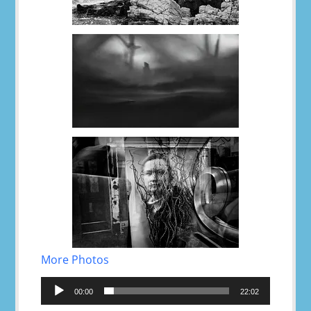
More Photos
Reproductor
de
00:00
22:02
audio