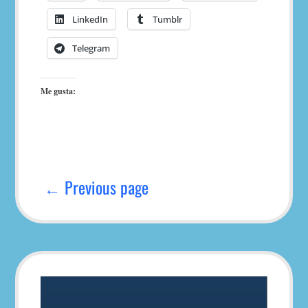
LinkedIn
Tumblr
Telegram
Me gusta:
Navegación
de
← Previous page
entradas