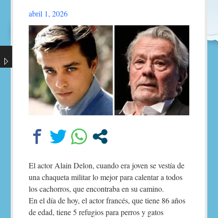
abril 1, 2026
Follow
this
link
to
read
the
post.
El actor Alain Delon, cuando era joven se vestía de
una chaqueta militar lo mejor para calentar a todos
los cachorros, que encontraba en su camino.
En el día de hoy, el actor francés, que tiene 86 años
de edad, tiene 5 refugios para perros y gatos