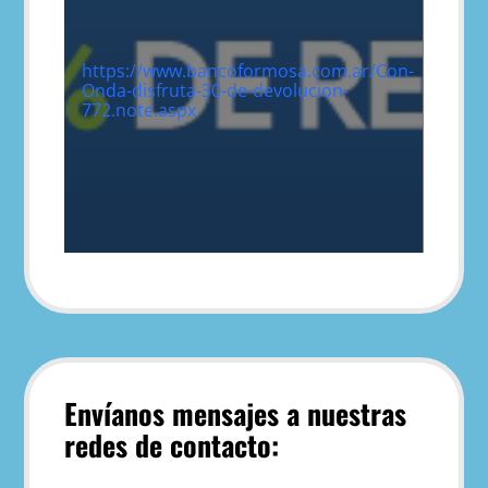
https://www.bancoformosa.com.ar/Con-
Onda-disfruta-30-de-devolucion-
772.note.aspx
Envíanos mensajes a nuestras
redes de contacto: