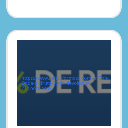
https://www.bancoformosa.com.ar/Con-
Onda-disfruta-30-de-devolucion-
772.note.aspx