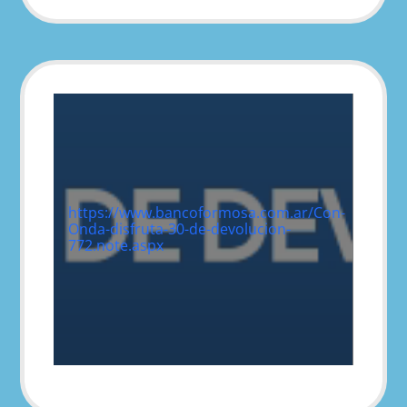
https://www.bancoformosa.com.ar/Con-
Onda-disfruta-30-de-devolucion-
772.note.aspx