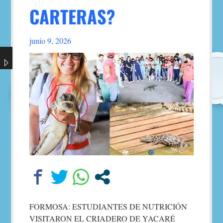
CARTERAS?
junio 9, 2026
Follow
this
link
to
read
the
post.
FORMOSA: ESTUDIANTES DE NUTRICIÓN
VISITARON EL CRIADERO DE YACARÉ