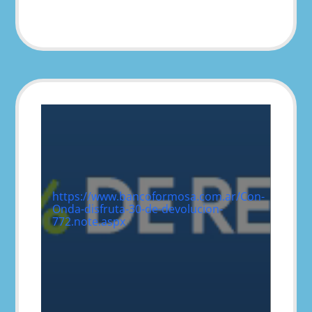
https://www.bancoformosa.com.ar/Con-
Onda-disfruta-30-de-devolucion-
772.note.aspx