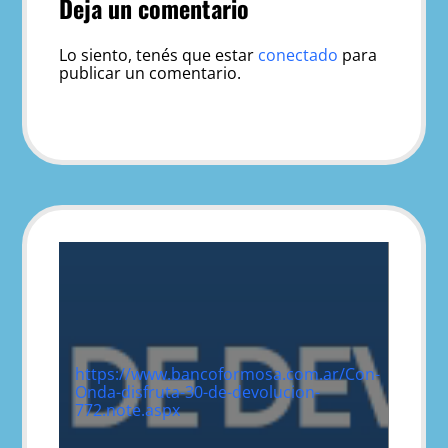
Deja un comentario
Lo siento, tenés que estar
conectado
para
publicar un comentario.
https://www.bancoformosa.com.ar/Con-
Onda-disfruta-30-de-devolucion-
772.note.aspx