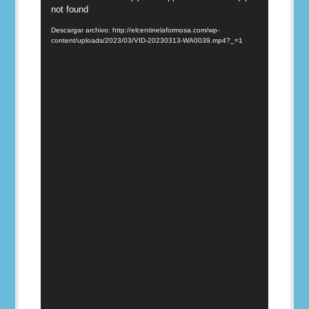
de
not found
video
Descargar archivo: http://elcentinelaformosa.com/wp-
content/uploads/2023/03/VID-20230313-WA0039.mp4?_=1