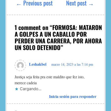
de
← Previous post
Next post →
entradas
1 comment on “
FORMOSA: MATARON
A GOLPES A UN CABALLO POR
PERDER UNA CARRERA, POR AHORA
UN SOLO DETENIDO
”
Leshakbel
marzo 14, 2023 a las 7:14 pm
Justiça seja feita pra este maldito que fez isto,
merece cadeia
Cargando...
Inicia sesión para responder