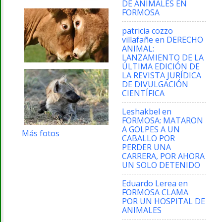
DE ANIMALES EN
FORMOSA
patricia cozzo
villafañe
en
DERECHO
ANIMAL:
LANZAMIENTO DE LA
ÚLTIMA EDICIÓN DE
LA REVISTA JURÍDICA
DE DIVULGACIÓN
CIENTÍFICA
Leshakbel
en
FORMOSA: MATARON
A GOLPES A UN
Más fotos
CABALLO POR
PERDER UNA
CARRERA, POR AHORA
UN SOLO DETENIDO
Eduardo Lerea
en
FORMOSA CLAMA
POR UN HOSPITAL DE
ANIMALES