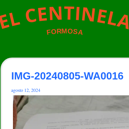
N
T
I
N
E
C
E
L
L
E
M
O
R
O
S
A
F
IMG-20240805-WA0016
agosto 12, 2024