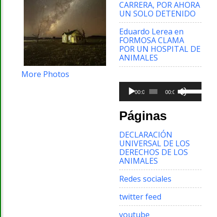
CARRERA, POR AHORA
UN SOLO DETENIDO
Eduardo Lerea
en
FORMOSA CLAMA
POR UN HOSPITAL DE
ANIMALES
More Photos
Reproductor
Utiliza
de
00:00
00:00
las
audio
teclas
de
Páginas
flecha
arriba/aba
DECLARACIÓN
para
UNIVERSAL DE LOS
aumentar
DERECHOS DE LOS
o
ANIMALES
disminuir
el
Redes sociales
volumen.
twitter feed
youtube