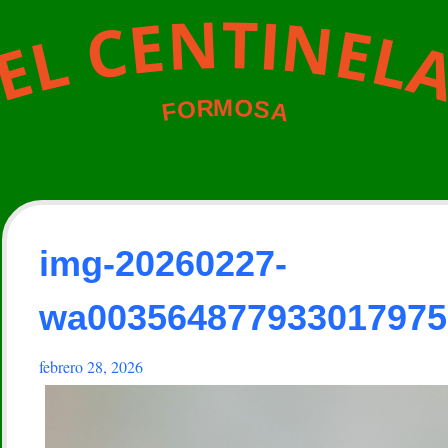
N
T
I
N
E
C
E
L
L
E
M
O
R
O
S
A
F
img-20260227-
wa003564877933017975
febrero 28, 2026