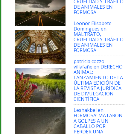
CRUELDAD Y TRÁFICO
DE ANIMALES EN
FORMOSA
Leonor Elisabete
Domingues
en
MALTRATO,
CRUELDAD Y TRÁFICO
DE ANIMALES EN
FORMOSA
patricia cozzo
villafañe
en
DERECHO
ANIMAL:
LANZAMIENTO DE LA
ÚLTIMA EDICIÓN DE
LA REVISTA JURÍDICA
DE DIVULGACIÓN
CIENTÍFICA
Leshakbel
en
FORMOSA: MATARON
A GOLPES A UN
CABALLO POR
PERDER UNA