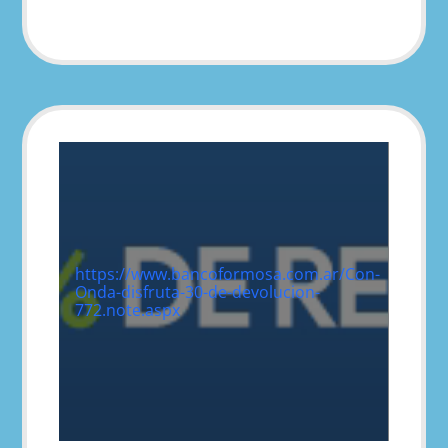
https://www.bancoformosa.com.ar/Con-
Onda-disfruta-30-de-devolucion-
772.note.aspx