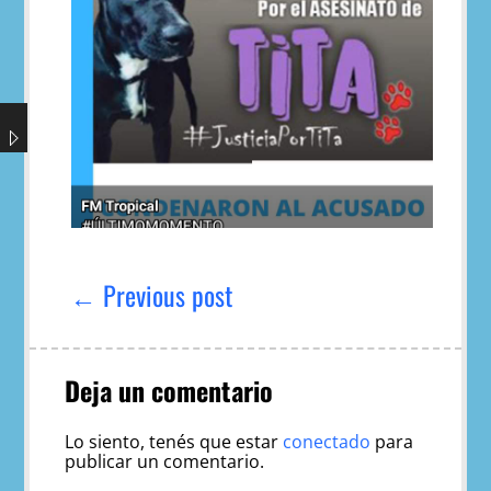
Navegación
de
← Previous post
entradas
Deja un comentario
Lo siento, tenés que estar
conectado
para
publicar un comentario.