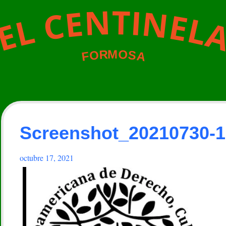
N
T
I
N
E
C
E
L
L
E
M
O
R
O
S
A
F
Screenshot_20210730-
octubre 17, 2021