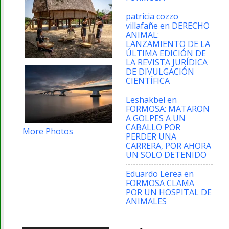
patricia cozzo
villafañe
en
DERECHO
ANIMAL:
LANZAMIENTO DE LA
ÚLTIMA EDICIÓN DE
LA REVISTA JURÍDICA
DE DIVULGACIÓN
CIENTÍFICA
Leshakbel
en
FORMOSA: MATARON
A GOLPES A UN
CABALLO POR
More Photos
PERDER UNA
CARRERA, POR AHORA
UN SOLO DETENIDO
Eduardo Lerea
en
FORMOSA CLAMA
POR UN HOSPITAL DE
ANIMALES