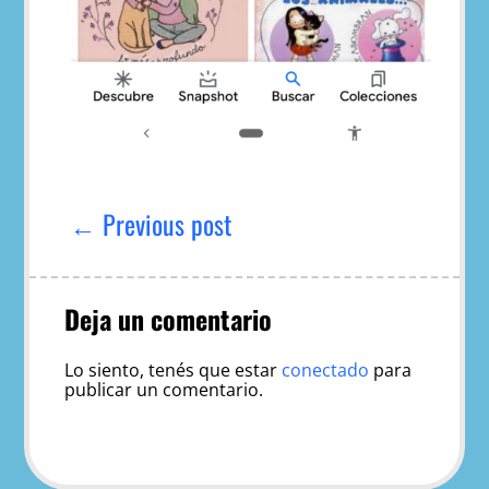
Navegación
de
← Previous post
entradas
Deja un comentario
Lo siento, tenés que estar
conectado
para
publicar un comentario.