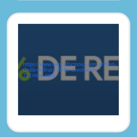
https://www.bancoformosa.com.ar/Con-
Onda-disfruta-30-de-devolucion-
772.note.aspx