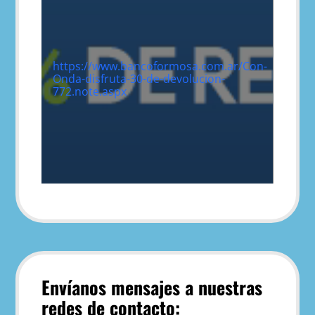
https://www.bancoformosa.com.ar/Con-
Onda-disfruta-30-de-devolucion-
772.note.aspx
Envíanos mensajes a nuestras
redes de contacto: