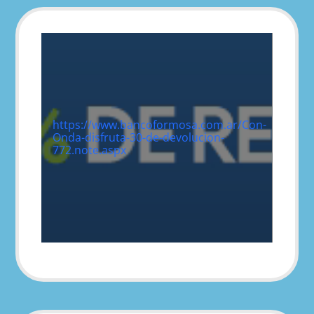
https://www.bancoformosa.com.ar/Con-
Onda-disfruta-30-de-devolucion-
772.note.aspx