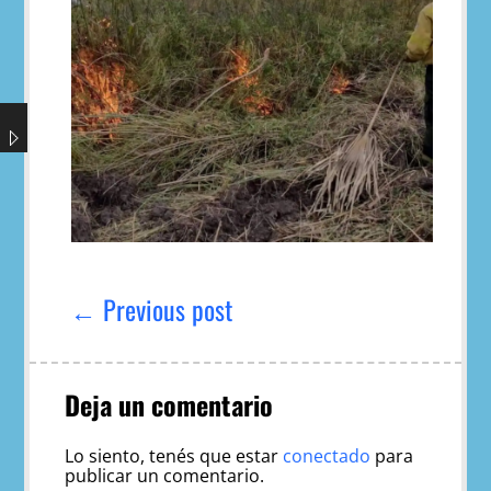
Navegación
de
← Previous post
entradas
Deja un comentario
Lo siento, tenés que estar
conectado
para
publicar un comentario.