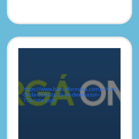
https://www.bancoformosa.com.ar/Con-
Onda-disfruta-30-de-devolucion-
772.note.aspx