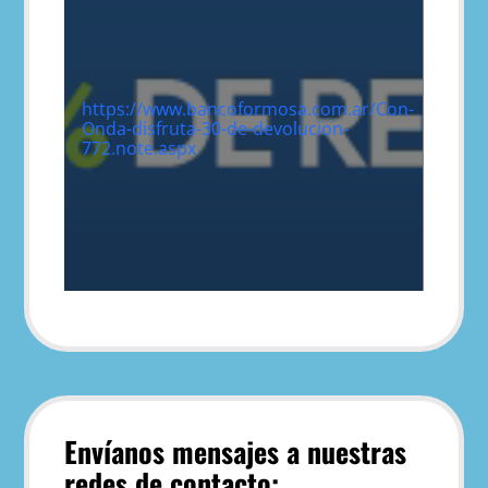
https://www.bancoformosa.com.ar/Con-
Onda-disfruta-30-de-devolucion-
772.note.aspx
Envíanos mensajes a nuestras
redes de contacto: