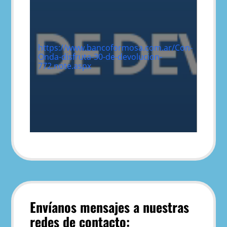
https://www.bancoformosa.com.ar/Con-
Onda-disfruta-30-de-devolucion-
772.note.aspx
Envíanos mensajes a nuestras
redes de contacto: