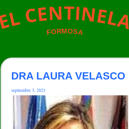
N
T
I
N
E
C
E
L
L
E
M
O
R
O
S
A
F
DRA LAURA VELASCO
septiembre 3, 2021