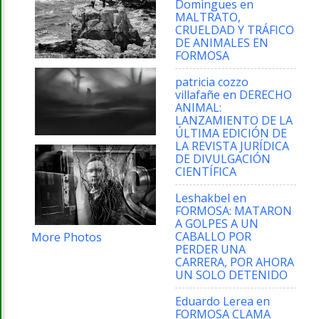
Domingues
en
MALTRATO,
CRUELDAD Y TRÁFICO
DE ANIMALES EN
FORMOSA
patricia cozzo
villafañe
en
DERECHO
ANIMAL:
LANZAMIENTO DE LA
ÚLTIMA EDICIÓN DE
LA REVISTA JURÍDICA
DE DIVULGACIÓN
CIENTÍFICA
Leshakbel
en
FORMOSA: MATARON
A GOLPES A UN
CABALLO POR
More Photos
PERDER UNA
CARRERA, POR AHORA
UN SOLO DETENIDO
Eduardo Lerea
en
FORMOSA CLAMA