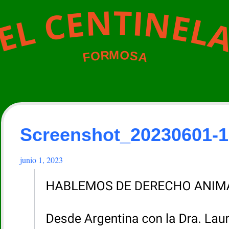
N
T
I
N
E
C
E
L
L
E
M
O
R
O
S
A
F
Screenshot_20230601-
junio 1, 2023