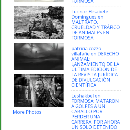
FORMOSA
Leonor Elisabete
Domingues
en
MALTRATO,
CRUELDAD Y TRÁFICO
DE ANIMALES EN
FORMOSA
patricia cozzo
villafañe
en
DERECHO
ANIMAL:
LANZAMIENTO DE LA
ÚLTIMA EDICIÓN DE
LA REVISTA JURÍDICA
DE DIVULGACIÓN
CIENTÍFICA
Leshakbel
en
FORMOSA: MATARON
A GOLPES A UN
CABALLO POR
More Photos
PERDER UNA
CARRERA, POR AHORA
UN SOLO DETENIDO