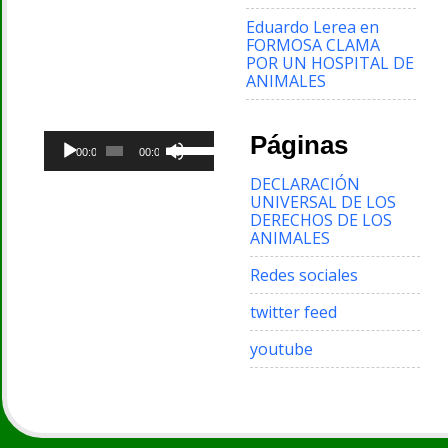
Eduardo Lerea
en
FORMOSA CLAMA
POR UN HOSPITAL DE
ANIMALES
Reproductor
Utiliza
Páginas
de
00:00
00:00
las
audio
teclas
DECLARACIÓN
de
UNIVERSAL DE LOS
flecha
DERECHOS DE LOS
arriba/abajo
ANIMALES
para
aumentar
Redes sociales
o
disminuir
twitter feed
el
volumen.
youtube