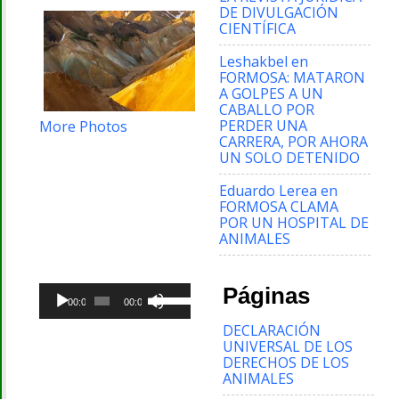
DE DIVULGACIÓN
CIENTÍFICA
Leshakbel
en
FORMOSA: MATARON
A GOLPES A UN
CABALLO POR
PERDER UNA
More Photos
CARRERA, POR AHORA
UN SOLO DETENIDO
Eduardo Lerea
en
FORMOSA CLAMA
POR UN HOSPITAL DE
ANIMALES
Reproductor
Utiliza
Páginas
de
00:00
00:00
las
audio
teclas
DECLARACIÓN
de
UNIVERSAL DE LOS
flecha
DERECHOS DE LOS
arriba/abajo
ANIMALES
para