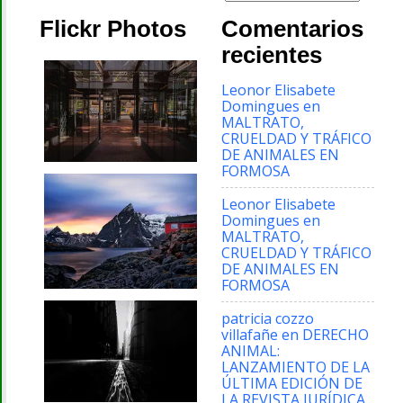
Flickr Photos
Comentarios
recientes
Leonor Elisabete
Domingues
en
MALTRATO,
CRUELDAD Y TRÁFICO
DE ANIMALES EN
FORMOSA
Leonor Elisabete
Domingues
en
MALTRATO,
CRUELDAD Y TRÁFICO
DE ANIMALES EN
FORMOSA
patricia cozzo
villafañe
en
DERECHO
ANIMAL:
LANZAMIENTO DE LA
ÚLTIMA EDICIÓN DE
LA REVISTA JURÍDICA