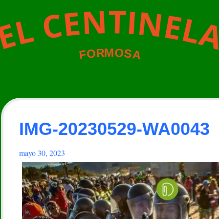
N
T
I
N
E
C
E
L
L
E
M
O
R
O
S
A
F
IMG-20230529-WA0043
mayo 30, 2023