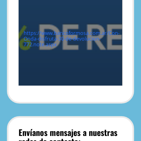
https://www.bancoformosa.com.ar/Con-
Onda-disfruta-30-de-devolucion-
772.note.aspx
Envíanos mensajes a nuestras