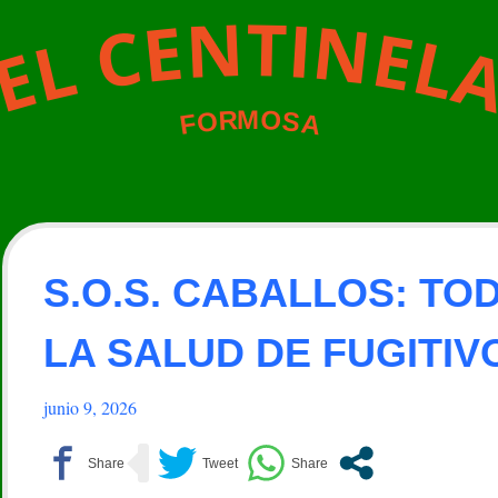
N
T
I
N
E
C
E
L
L
E
M
O
R
O
S
A
F
S.O.S. CABALLOS: TO
LA SALUD DE FUGITIV
junio 9, 2026