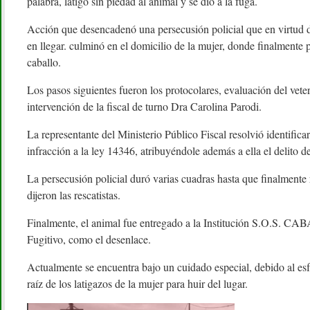
palabra, latigó sin piedad al animal y se dio a la fuga.
Acción que desencadenó una persecusión policial que en virtud d
en llegar. culminó en el domicilio de la mujer, donde finalmente 
caballo.
Los pasos siguientes fueron los protocolares, evaluación del veteri
intervención de la fiscal de turno Dra Carolina Parodi.
La representante del Ministerio Público Fiscal resolvió identifica
infracción a la ley 14346, atribuyéndole además a ella el delito d
La persecusión policial duró varias cuadras hasta que finalmente
dijeron las rescatistas.
Finalmente, el animal fue entregado a la Institución S.O.S. C
Fugitivo, como el desenlace.
Actualmente se encuentra bajo un cuidado especial, debido al e
raíz de los latigazos de la mujer para huir del lugar.