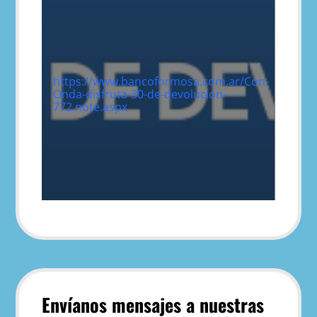
https://www.bancoformosa.com.ar/Con-
Onda-disfruta-30-de-devolucion-
772.note.aspx
Envíanos mensajes a nuestras