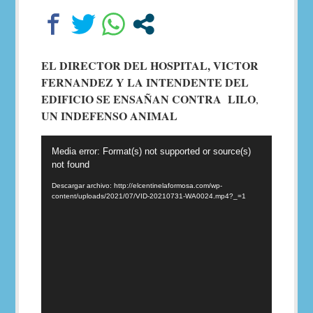
EL DIRECTOR DEL HOSPITAL, VICTOR
FERNANDEZ Y LA INTENDENTE DEL
EDIFICIO
SE
ENSAÑAN
CONTRA
LILO
,
UN
INDEFENSO
ANIMAL
Reproductor
Media error: Format(s) not supported or source(s)
de
not found
video
Descargar archivo: http://elcentinelaformosa.com/wp-
content/uploads/2021/07/VID-20210731-WA0024.mp4?_=1