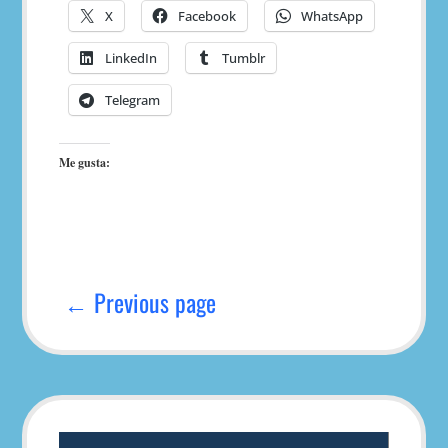
X
Facebook
WhatsApp
LinkedIn
Tumblr
Telegram
Me gusta:
Navegación
de
← Previous page
entradas