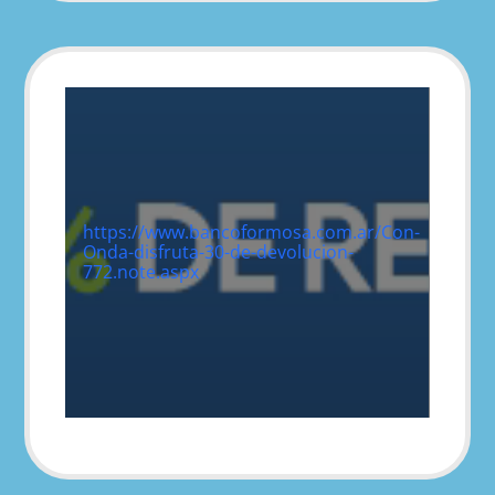
https://www.bancoformosa.com.ar/Con-
Onda-disfruta-30-de-devolucion-
772.note.aspx