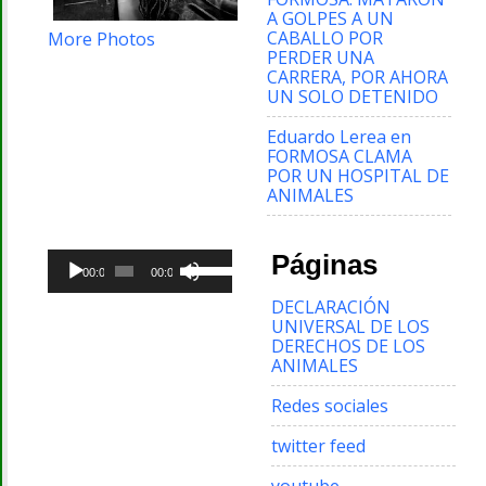
A GOLPES A UN
CABALLO POR
More Photos
PERDER UNA
CARRERA, POR AHORA
UN SOLO DETENIDO
Eduardo Lerea
en
FORMOSA CLAMA
POR UN HOSPITAL DE
ANIMALES
Reproductor
Utiliza
Páginas
de
00:00
00:00
las
audio
teclas
DECLARACIÓN
de
UNIVERSAL DE LOS
flecha
DERECHOS DE LOS
arriba/abajo
ANIMALES
para
aumentar
Redes sociales
o
disminuir
twitter feed
el
volumen.
youtube