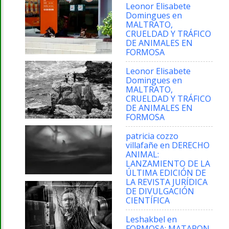
Leonor Elisabete
Domingues
en
MALTRATO,
CRUELDAD Y TRÁFICO
DE ANIMALES EN
FORMOSA
Leonor Elisabete
Domingues
en
MALTRATO,
CRUELDAD Y TRÁFICO
DE ANIMALES EN
FORMOSA
patricia cozzo
villafañe
en
DERECHO
ANIMAL:
LANZAMIENTO DE LA
ÚLTIMA EDICIÓN DE
LA REVISTA JURÍDICA
DE DIVULGACIÓN
CIENTÍFICA
Leshakbel
en
FORMOSA: MATARON