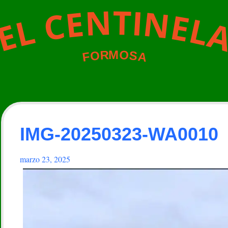
N
T
I
N
E
C
E
L
L
E
M
O
R
O
S
A
F
IMG-20250323-WA0010
marzo 23, 2025