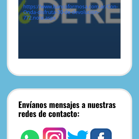
https://www.bancoformosa.com.ar/Con-
Onda-disfruta-30-de-devolucion-
772.note.aspx
Envíanos mensajes a nuestras
redes de contacto: