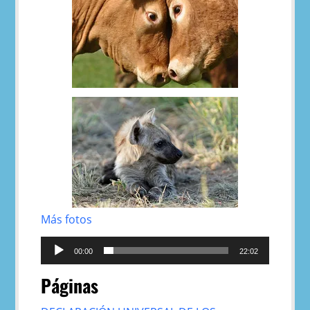
Más fotos
Reproductor
de
00:00
22:02
audio
Páginas