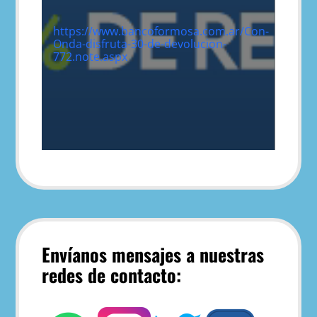
https://www.bancoformosa.com.ar/Con-
Onda-disfruta-30-de-devolucion-
772.note.aspx
Envíanos mensajes a nuestras
redes de contacto: