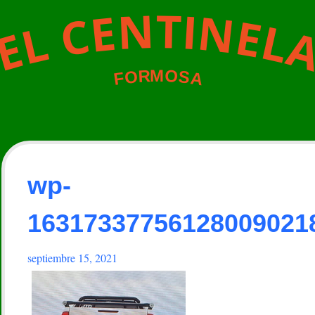
N
T
I
N
E
C
E
L
L
E
M
O
R
O
S
A
F
wp-
16317337756128009021
septiembre 15, 2021