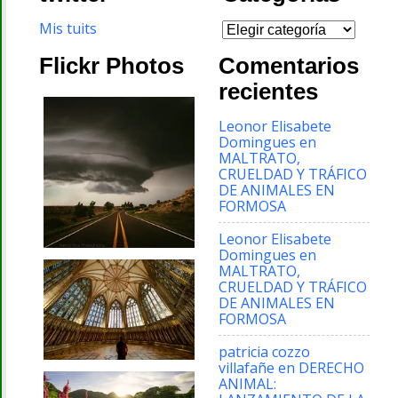
Categorías
Mis tuits
Flickr Photos
Comentarios
recientes
Leonor Elisabete
Domingues
en
MALTRATO,
CRUELDAD Y TRÁFICO
DE ANIMALES EN
FORMOSA
Leonor Elisabete
Domingues
en
MALTRATO,
CRUELDAD Y TRÁFICO
DE ANIMALES EN
FORMOSA
patricia cozzo
villafañe
en
DERECHO
ANIMAL: