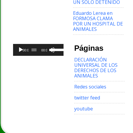
UN SOLO DETENIDO
Eduardo Lerea
en
FORMOSA CLAMA
POR UN HOSPITAL DE
ANIMALES
Reproductor
Utiliza
Páginas
de
00:00
00:00
las
audio
teclas
DECLARACIÓN
de
UNIVERSAL DE LOS
flecha
DERECHOS DE LOS
arriba/abajo
ANIMALES
para
aumentar
Redes sociales
o
disminuir
twitter feed
el
volumen.
youtube