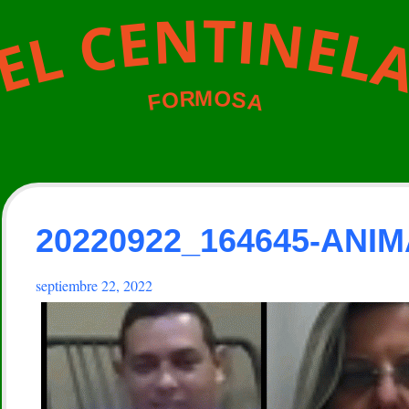
N
T
I
N
E
C
E
L
L
E
M
O
R
O
S
A
F
20220922_164645-ANI
septiembre 22, 2022