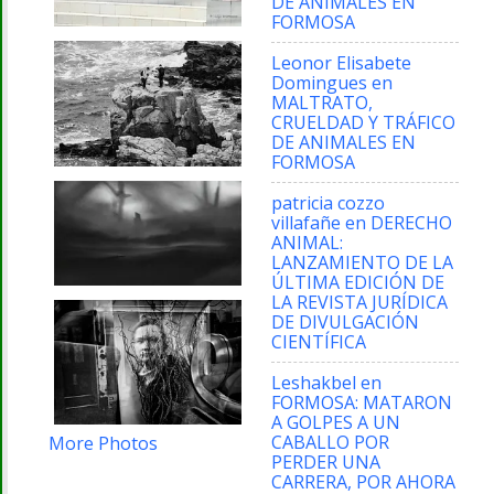
DE ANIMALES EN
FORMOSA
Leonor Elisabete
Domingues
en
MALTRATO,
CRUELDAD Y TRÁFICO
DE ANIMALES EN
FORMOSA
patricia cozzo
villafañe
en
DERECHO
ANIMAL:
LANZAMIENTO DE LA
ÚLTIMA EDICIÓN DE
LA REVISTA JURÍDICA
DE DIVULGACIÓN
CIENTÍFICA
Leshakbel
en
FORMOSA: MATARON
A GOLPES A UN
CABALLO POR
More Photos
PERDER UNA
CARRERA, POR AHORA