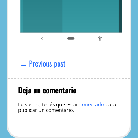
Navegación
de
← Previous post
entradas
Deja un comentario
Lo siento, tenés que estar
conectado
para
publicar un comentario.