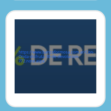
https://www.bancoformosa.com.ar/Con-
Onda-disfruta-30-de-devolucion-
772.note.aspx