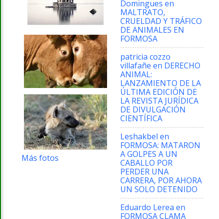
Domingues
en
MALTRATO,
CRUELDAD Y TRÁFICO
DE ANIMALES EN
FORMOSA
patricia cozzo
villafañe
en
DERECHO
ANIMAL:
LANZAMIENTO DE LA
ÚLTIMA EDICIÓN DE
LA REVISTA JURÍDICA
DE DIVULGACIÓN
CIENTÍFICA
Leshakbel
en
FORMOSA: MATARON
A GOLPES A UN
Más fotos
CABALLO POR
PERDER UNA
CARRERA, POR AHORA
UN SOLO DETENIDO
Eduardo Lerea
en
FORMOSA CLAMA