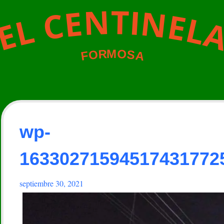
N
T
I
N
E
C
E
L
L
E
M
O
R
O
S
A
F
wp-
16330271594517431772
septiembre 30, 2021