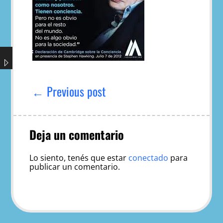
Navegación
de
← Previous post
entradas
Deja un comentario
Lo siento, tenés que estar
conectado
para
publicar un comentario.