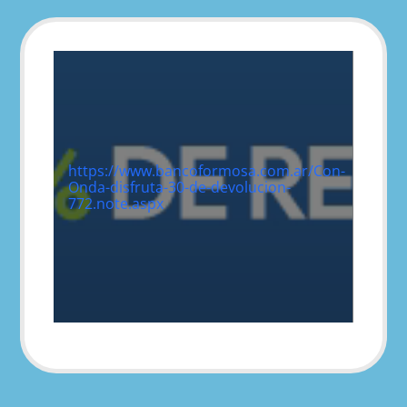
https://www.bancoformosa.com.ar/Con-
Onda-disfruta-30-de-devolucion-
772.note.aspx