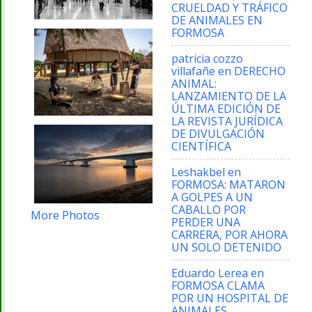
CRUELDAD Y TRÁFICO
DE ANIMALES EN
FORMOSA
patricia cozzo
villafañe
en
DERECHO
ANIMAL:
LANZAMIENTO DE LA
ÚLTIMA EDICIÓN DE
LA REVISTA JURÍDICA
DE DIVULGACIÓN
CIENTÍFICA
Leshakbel
en
FORMOSA: MATARON
A GOLPES A UN
CABALLO POR
More Photos
PERDER UNA
CARRERA, POR AHORA
UN SOLO DETENIDO
Eduardo Lerea
en
FORMOSA CLAMA
POR UN HOSPITAL DE
ANIMALES