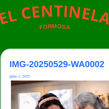
N
T
I
N
E
C
E
L
L
E
M
O
R
O
S
A
F
IMG-20250529-WA0002
junio 1, 2025