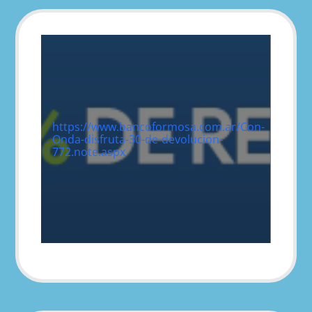
https://www.bancoformosa.com.ar/Con-
Onda-disfruta-30-de-devolucion-
772.note.aspx