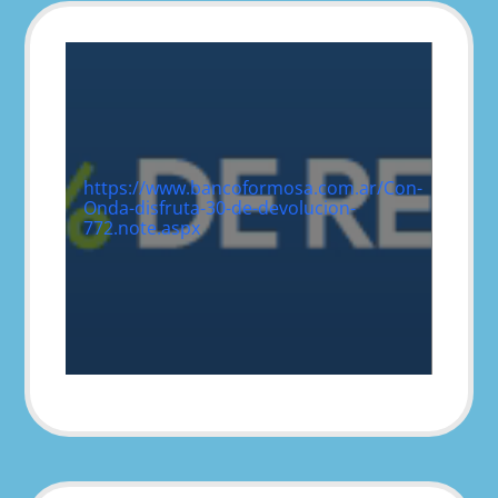
https://www.bancoformosa.com.ar/Con-
Onda-disfruta-30-de-devolucion-
772.note.aspx