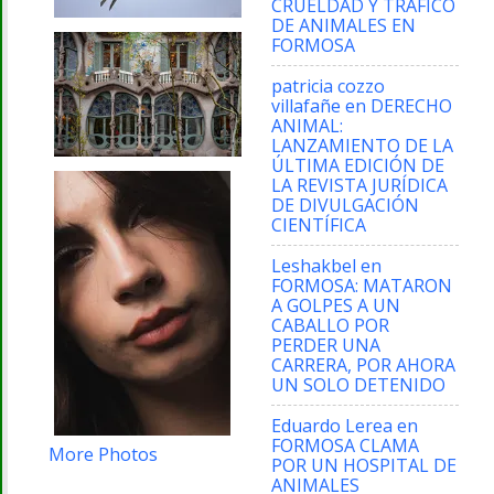
CRUELDAD Y TRÁFICO
DE ANIMALES EN
FORMOSA
patricia cozzo
villafañe
en
DERECHO
ANIMAL:
LANZAMIENTO DE LA
ÚLTIMA EDICIÓN DE
LA REVISTA JURÍDICA
DE DIVULGACIÓN
CIENTÍFICA
Leshakbel
en
FORMOSA: MATARON
A GOLPES A UN
CABALLO POR
PERDER UNA
CARRERA, POR AHORA
UN SOLO DETENIDO
Eduardo Lerea
en
FORMOSA CLAMA
More Photos
POR UN HOSPITAL DE
ANIMALES