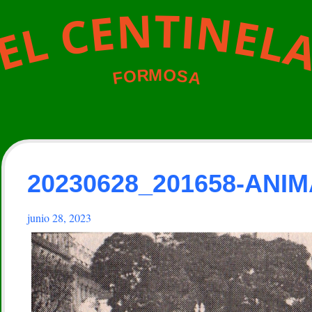
N
T
I
N
E
C
E
L
L
E
M
O
R
O
S
A
F
20230628_201658-ANI
junio 28, 2023