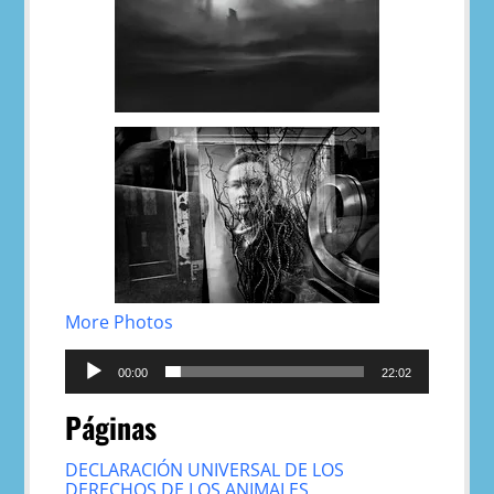
More Photos
Reproductor
de
00:00
22:02
audio
Páginas
DECLARACIÓN UNIVERSAL DE LOS
DERECHOS DE LOS ANIMALES