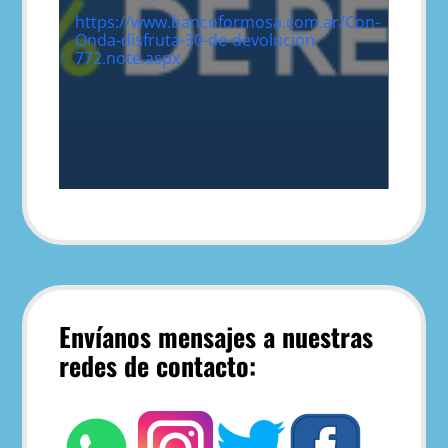
https://www.bancoformosa.com.ar/Con-
Onda-disfruta-30-de-devolucion-
772.note.aspx
Envíanos mensajes a nuestras
redes de contacto: