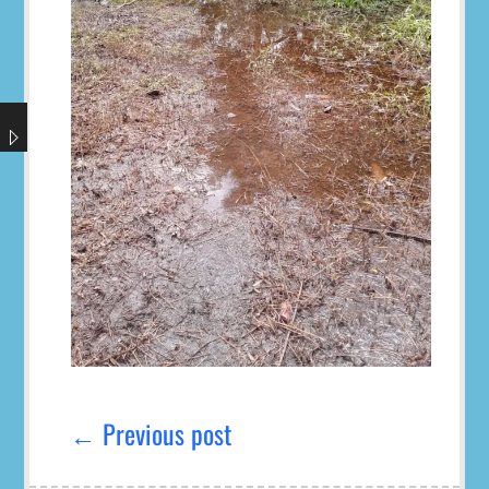
Navegación
de
← Previous post
entradas