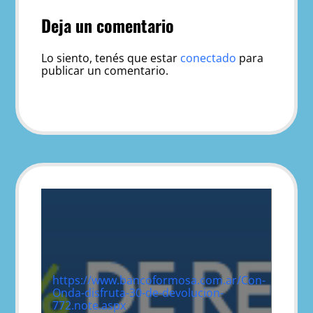
Deja un comentario
Lo siento, tenés que estar
conectado
para
publicar un comentario.
https://www.bancoformosa.com.ar/Con-
Onda-disfruta-30-de-devolucion-
772.note.aspx