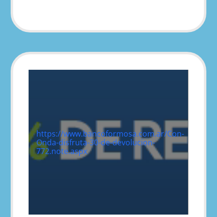
https://www.bancoformosa.com.ar/Con-
Onda-disfruta-30-de-devolucion-
772.note.aspx