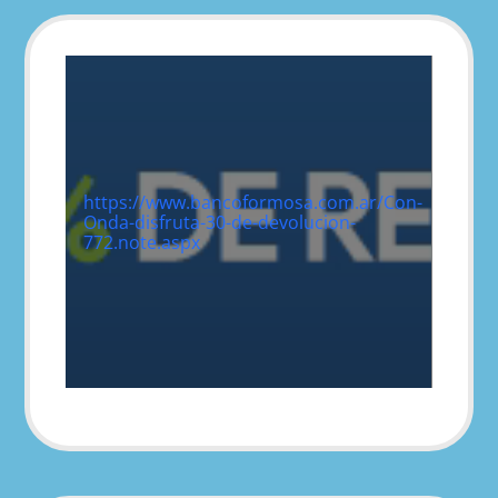
https://www.bancoformosa.com.ar/Con-
Onda-disfruta-30-de-devolucion-
772.note.aspx