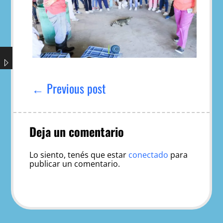
Navegación
de
← Previous post
entradas
Deja un comentario
Lo siento, tenés que estar
conectado
para
publicar un comentario.