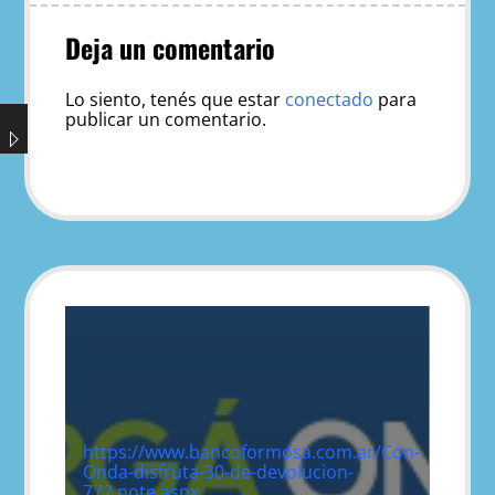
Deja un comentario
Lo siento, tenés que estar
conectado
para
publicar un comentario.
https://www.bancoformosa.com.ar/Con-
Onda-disfruta-30-de-devolucion-
772.note.aspx