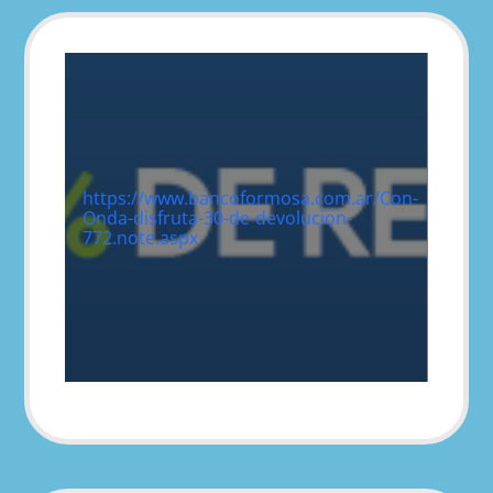
https://www.bancoformosa.com.ar/Con-
Onda-disfruta-30-de-devolucion-
772.note.aspx