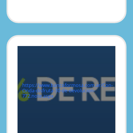
https://www.bancoformosa.com.ar/Con-
Onda-disfruta-30-de-devolucion-
772.note.aspx