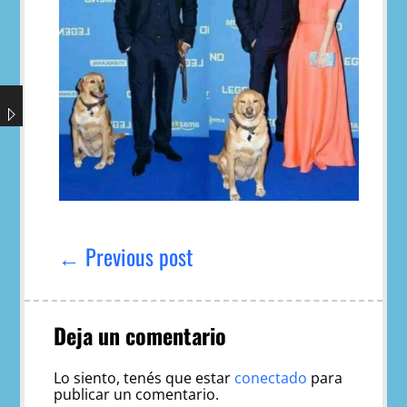
Navegación
de
← Previous post
entradas
Deja un comentario
Lo siento, tenés que estar
conectado
para
publicar un comentario.