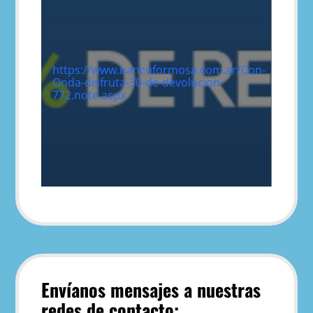
https://www.bancoformosa.com.ar/Con-
Onda-disfruta-30-de-devolucion-
772.note.aspx
Envíanos mensajes a nuestras
redes de contacto: