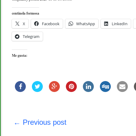
centinela formosa
X
Facebook
WhatsApp
LinkedIn
Telegram
Me gusta:
Navegación
de
← Previous post
entradas