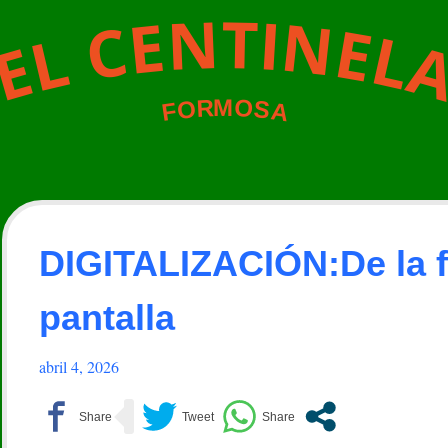
N
T
I
N
E
C
E
L
L
E
M
O
R
O
S
A
F
DIGITALIZACIÓN:De la fi
pantalla
abril 4, 2026