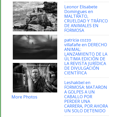
Leonor Elisabete
Domingues
en
MALTRATO,
CRUELDAD Y TRÁFICO
DE ANIMALES EN
FORMOSA
patricia cozzo
villafañe
en
DERECHO
ANIMAL:
LANZAMIENTO DE LA
ÚLTIMA EDICIÓN DE
LA REVISTA JURÍDICA
DE DIVULGACIÓN
CIENTÍFICA
Leshakbel
en
FORMOSA: MATARON
A GOLPES A UN
CABALLO POR
More Photos
PERDER UNA
CARRERA, POR AHORA
UN SOLO DETENIDO