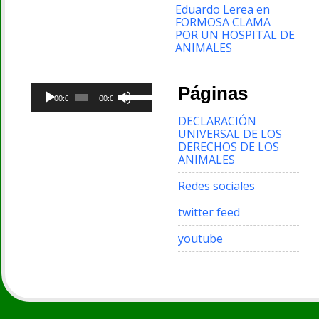
Eduardo Lerea
en
FORMOSA CLAMA
POR UN HOSPITAL DE
ANIMALES
Reproductor
Utiliza
Páginas
de
00:00
00:00
las
audio
teclas
DECLARACIÓN
de
UNIVERSAL DE LOS
flecha
DERECHOS DE LOS
arriba/abajo
ANIMALES
para
aumentar
Redes sociales
o
disminuir
twitter feed
el
volumen.
youtube