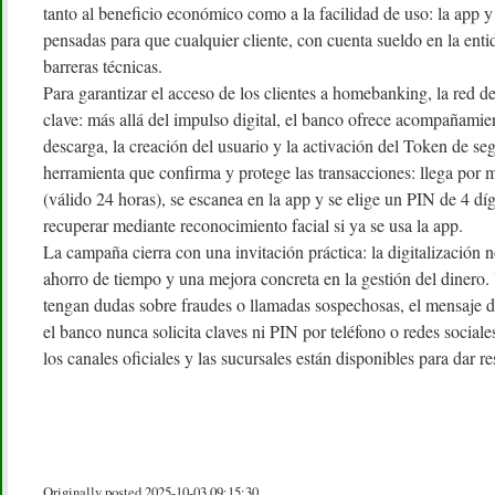
tanto al beneficio económico como a la facilidad de uso: la app y
pensadas para que cualquier cliente, con cuenta sueldo en la enti
barreras técnicas.
Para garantizar el acceso de los clientes a homebanking, la red d
clave: más allá del impulso digital, el banco ofrece acompañamien
descarga, la creación del usuario y la activación del Token de se
herramienta que confirma y protege las transacciones: llega por
(válido 24 horas), se escanea en la app y se elige un PIN de 4 d
recuperar mediante reconocimiento facial si ya se usa la app.
La campaña cierra con una invitación práctica: la digitalización n
ahorro de tiempo y una mejora concreta en la gestión del dinero.
tengan dudas sobre fraudes o llamadas sospechosas, el mensaje 
el banco nunca solicita claves ni PIN por teléfono o redes sociale
los canales oficiales y las sucursales están disponibles para dar re
Originally posted 2025-10-03 09:15:30.