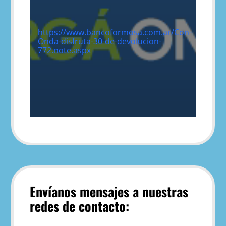
https://www.bancoformosa.com.ar/Con-
Onda-disfruta-30-de-devolucion-
772.note.aspx
Envíanos mensajes a nuestras
redes de contacto: