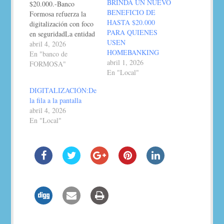
BRINDA UN NUEVO
$20.000.-Banco
BENEFICIO DE
Formosa refuerza la
HASTA $20.000
digitalización con foco
PARA QUIENES
en seguridadLa entidad
USEN
promueve el uso del
abril 4, 2026
HOMEBANKING
homebanking para que
En "banco de
abril 1, 2026
los clientes no hagan
FORMOSA"
En "Local"
filas, recuperen el
tiempo y accedan a
DIGITALIZACIÓN:De
extra en el bolsillo al
la fila a la pantalla
usar la app. El
abril 4, 2026
beneficio ofrece hasta
En "Local"
$20.000 para quienes
descarguen, activen el
Homebanking…