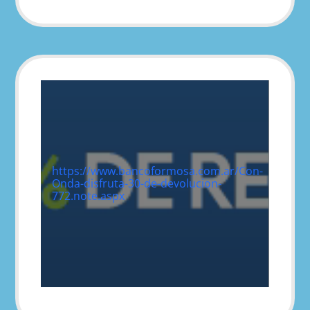
https://www.bancoformosa.com.ar/Con-
Onda-disfruta-30-de-devolucion-
772.note.aspx