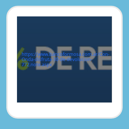
https://www.bancoformosa.com.ar/Con-
Onda-disfruta-30-de-devolucion-
772.note.aspx