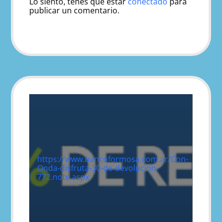
Lo siento, tenés que estar
conectado
para
publicar un comentario.
https://www.bancoformosa.com.ar/Con-
Onda-disfruta-30-de-devolucion-
772.note.aspx