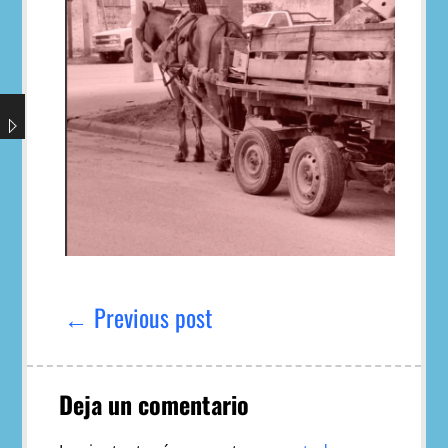
Navegación
de
← Previous post
entradas
Deja un comentario