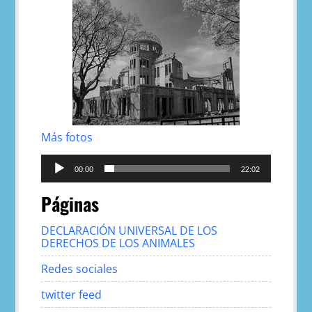
Más fotos
Reproductor
de
00:00
22:02
audio
Páginas
DECLARACIÓN UNIVERSAL DE LOS
DERECHOS DE LOS ANIMALES
Redes sociales
twitter feed